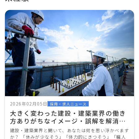
2026年02月05日
採用・求人ニュース
大きく変わった建設・建築業界の働き
方ありがちなイメージ・誤解を解消し
ます！
建設・建築業界と聞いて、あなたは何を思い浮かべます
か？ 「休みが少なそう」「体力的にきつそう」「職人