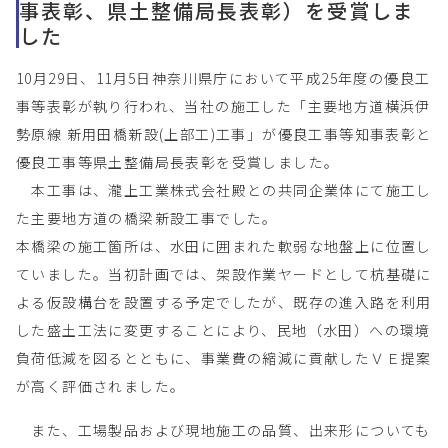
事表彰、県土整備局長表彰）を受賞しま
した
10月29日、11月5日神奈川県庁において平成25年度の優良工
事等表彰が執り行われ、当社の施工した「主要地方道横浜伊
勢原線 新用田橋新設(上部工)工事」が優良工事等知事表彰と
優良工事等県土整備局長表彰を受賞しました。
本工事は、瀧上工業株式会社殿との共同企業体にて施工し
た主要地方道の橋梁新設工事でした。
本橋梁の施工箇所は、水田に囲まれた軟弱な地盤上に位置し
ていました。当初計画では、架設作業ヤードとして杭基礎に
よる仮設構台を設置する予定でしたが、既存の進入路を利用
した盛土工法に変更することにより、民地（水田）への環境
負荷低減を図るとともに、事業費の縮減に貢献したＶＥ提案
が高く評価されました。
また、工場製品および現地施工の品質、出来形についても