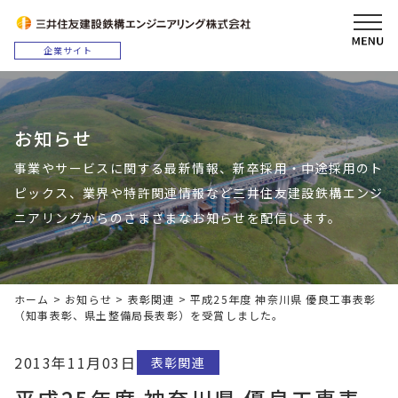
お知らせ
事業やサービスに関する最新情報、新卒採用・中途採用のト
ピックス、業界や特許関連情報など三井住友建設鉄構エンジ
ニアリングからのさまざまなお知らせを配信します。
ホーム
>
お知らせ
>
表彰関連
>
平成25年度 神奈川県 優良工事表彰
（知事表彰、県土整備局長表彰）を受賞しました。
2013年11月03日
表彰関連