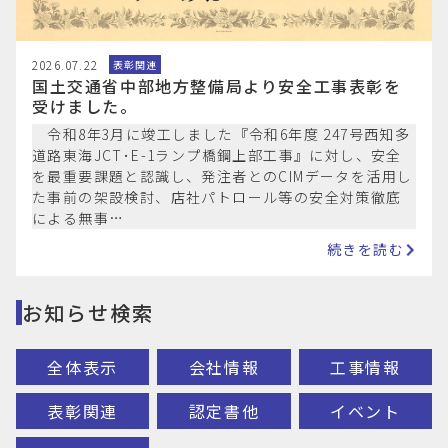
2026.07.22
表彰関連
国土交通省中部地方整備局より安全工事表彰を
受けました。
令和8年3月に竣工しました『令和6年度 247号西知多
道路東海JCT･E-1ランプ橋鋼上部工事』に対し、安全
を最重要課題と認識し、発注者とのCIMデータを活用し
た事前の架設検討、店社パトロール等の安全対策徹底
による無事…
続きを読む
お知らせ検索
全体表示
会社情報
工事情報
表彰関連
認定書他
イベント