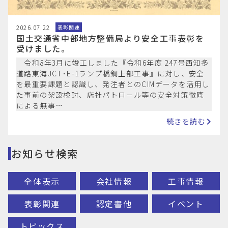
2026.07.22
表彰関連
国土交通省中部地方整備局より安全工事表彰を
受けました。
令和8年3月に竣工しました『令和6年度 247号西知多
道路東海JCT･E-1ランプ橋鋼上部工事』に対し、安全
を最重要課題と認識し、発注者とのCIMデータを活用し
た事前の架設検討、店社パトロール等の安全対策徹底
による無事…
続きを読む
お知らせ検索
全体表示
会社情報
工事情報
表彰関連
認定書他
イベント
トピックス