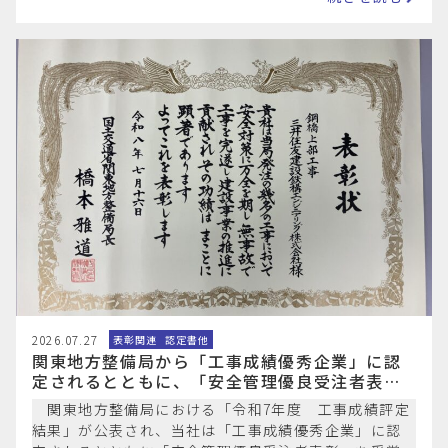
2026.07.27
表彰関連
認定書他
関東地方整備局から「工事成績優秀企業」に認
定されるとともに、「安全管理優良受注者表
彰」を受賞しました。
関東地方整備局における「令和7年度 工事成績評定
結果」が公表され、当社は「工事成績優秀企業」に認