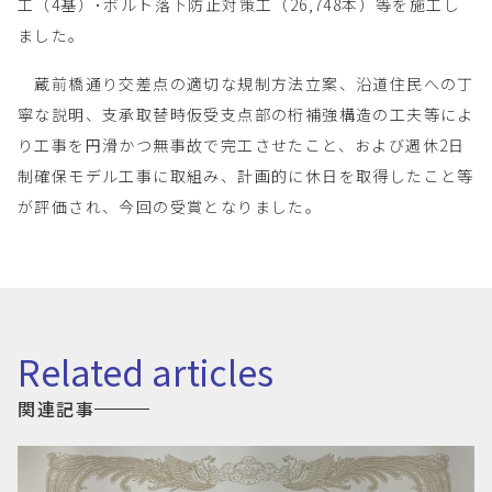
工（4基）･ボルト落下防止対策工（26,748本）等を施工し
ました。
蔵前橋通り交差点の適切な規制方法立案、沿道住民への丁
寧な説明、支承取替時仮受支点部の桁補強構造の工夫等によ
り工事を円滑かつ無事故で完工させたこと、および週休2日
制確保モデル工事に取組み、計画的に休日を取得したこと等
が評価され、今回の受賞となりました。
related articles
関連記事