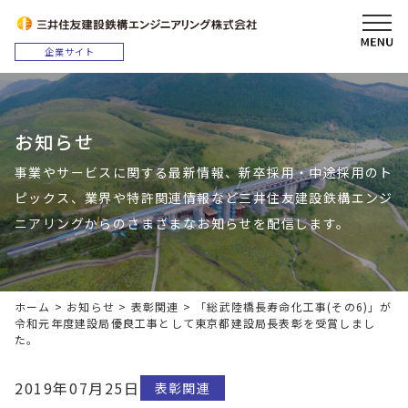
お知らせ
事業やサービスに関する最新情報、新卒採用・中途採用のト
ピックス、業界や特許関連情報など三井住友建設鉄構エンジ
ニアリングからのさまざまなお知らせを配信します。
ホーム
>
お知らせ
>
表彰関連
>
「総武陸橋長寿命化工事(その6)」が
令和元年度建設局優良工事として東京都建設局長表彰を受賞しまし
た。
2019年07月25日
表彰関連