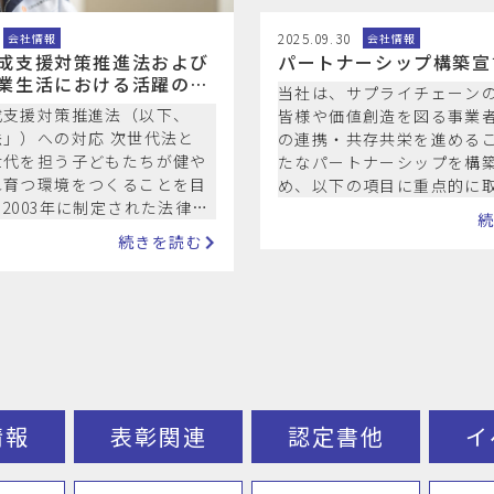
2025.09.30
会社情報
会社情報
成支援対策推進法および
パートナーシップ構築宣
業生活における活躍の推
当社は、サプライチェーン
る法律に基づく一般事業
成支援対策推進法（以下、
皆様や価値創造を図る事業
画
」）への対応 次世代法と
の連携・共存共栄を進める
世代を担う子どもたちが健や
たなパートナーシップを構
れ育つ環境をつくることを目
め、以下の項目に重点的に
2003年に制定された法律
とを宣言します。 １．サプ
5年3月31日までの時限立法で
ン全体の共存共栄…
続きを読む
目…
情報
表彰関連
認定書他
イ