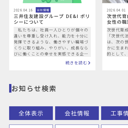
2026.04.16
2026.04.01
会社情報
三井住友建設グループ DE&I ポリ
次世代育
シーについて
女性の職
進に関す
私たちは、社員一人ひとりが個々の
次世代育
主行動計
違いを尊重し受け入れ、能力を十分に
「次世代法
発揮できるような、働きやすい職場づ
は、次の
くりに取り組み、やりがい、成長なら
かに生ま
びに働くことの幸せを実感できる企業
的として、
グループを目指します。 DE&I を実践
で、203
続きを読む
す…
す。この
お知らせ検索
全体表示
会社情報
工事