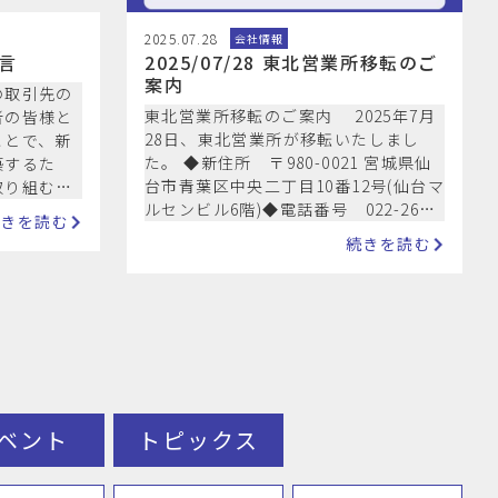
2025.07.28
会社情報
言
2025/07/28 東北営業所移転のご
案内
の取引先の
東北営業所移転のご案内 2025年7月
者の皆様と
28日、東北営業所が移転いたしまし
ことで、新
た。 ◆新住所 〒980-0021 宮城県仙
築するた
台市青葉区中央二丁目10番12号(仙台マ
取り組むこ
ルセンビル6階)◆電話番号 022-262-
ライチェー
続きを読む
3066（変更なし…
続きを読む
ベント
トピックス