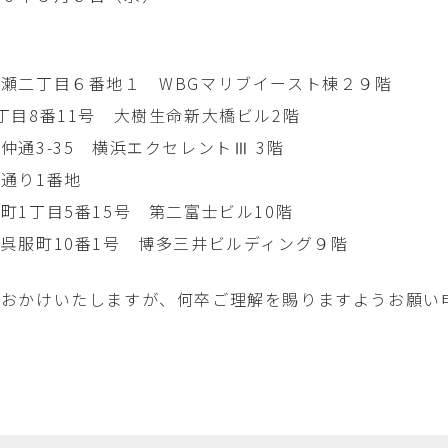
二丁目６番地１ WBGマリブイースト棟２９階
丁目8番11号 大樹生命新大橋ビル2階
通3-35 横浜エクセレントⅢ 3階
通り1番地
1丁目5番15号 第二富士ビル10階
呉服町10番1号 博多三井ビルディング９階
おかけいたしますが、何卒ご理解を賜りますようお願い