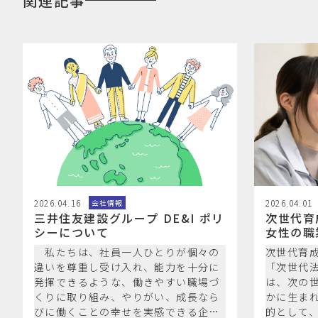
関連記事
2026.04.16
2026.04.01
会社情報
三井住友建設グループ DE&I ポリ
次世代育
シーについて
女性の職
進に関す
私たちは、社員一人ひとりが個々の
次世代育
主行動計
違いを尊重し受け入れ、能力を十分に
「次世代法
発揮できるような、働きやすい職場づ
は、次の
くりに取り組み、やりがい、成長なら
かに生ま
びに働くことの幸せを実感できる企業
的として、