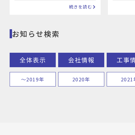
グループを目指します。 DE&I を実践
で、203
続きを読む
す…
す。この
お知らせ検索
全体表示
会社情報
工事
〜2019年
2020年
202