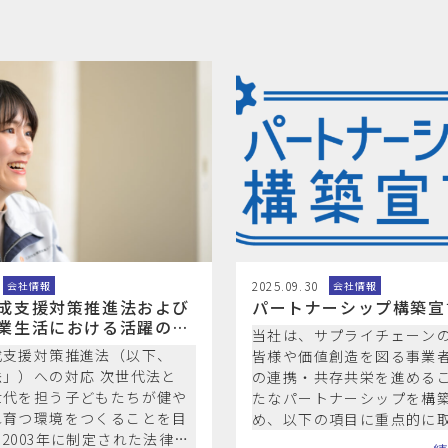
2025.09.30
会社情報
会社情報
成支援対策推進法および
パートナーシップ構築宣
業生活における活躍の推
当社は、サプライチェーン
る法律に基づく一般事業
成支援対策推進法（以下、
皆様や価値創造を図る事業
画
」）への対応 次世代法と
の連携・共存共栄を進める
世代を担う子どもたちが健や
たなパートナーシップを構
れ育つ環境をつくることを目
め、以下の項目に重点的に
2003年に制定された法律
とを宣言します。 １．サプ