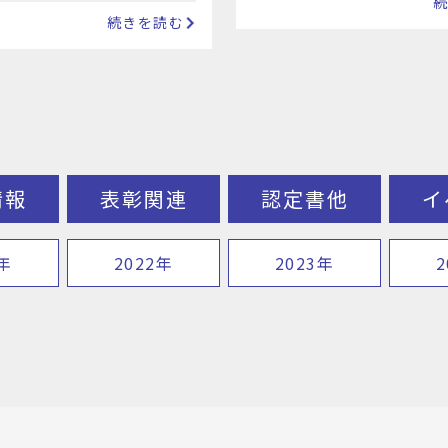
5年3月31日までの時限立法で
ン全体の共存共栄…
続きを読む
目…
情報
表彰関連
認定書他
イ
1年
2022年
2023年
2