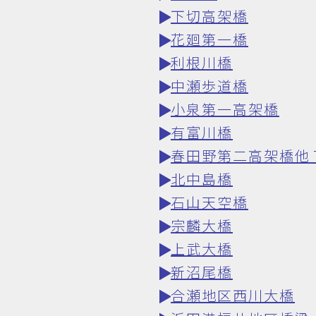
下切高架橋
花廻第一橋
利根川橋
中瀬歩道橋
小泉第一高架橋
有富川橋
春田野第二高架橋他
北中島橋
石山天空橋
宗麟大橋
上武大橋
新沼尾橋
合瀬地区西川大橋