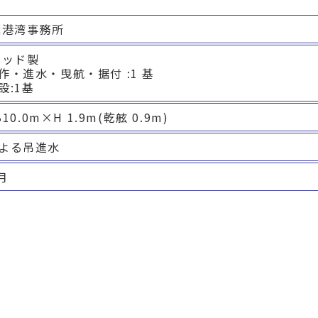
葉港湾事務所
ッド製

・進水・曳航・据付 :1 基

設:1基
10.0m×H 1.9m(乾舷 0.9m)
よる吊進水
月