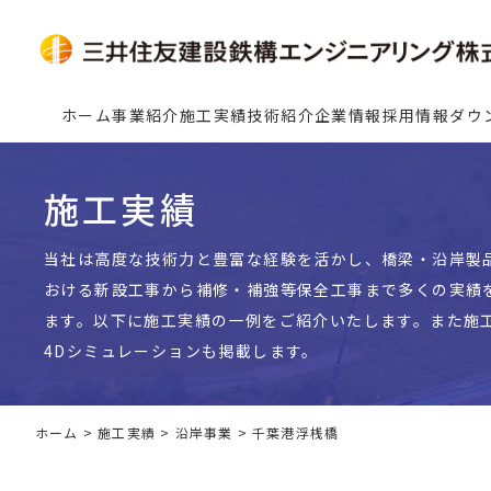
ホーム
事業紹介
施工実績
技術紹介
企業情報
採用情報
ダウ
施工実績
当社は高度な技術力と豊富な経験を活かし、橋梁・沿岸製
おける新設工事から補修・補強等保全工事まで多くの実績
ます。以下に施工実績の一例をご紹介いたします。また施
4Dシミュレーションも掲載します。
ホーム
>
施工実績
>
沿岸事業
>
千葉港浮桟橋