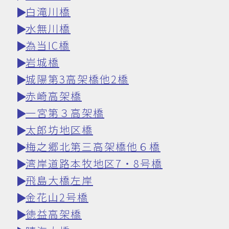
白滝川橋
水無川橋
為当IC橋
岩城橋
城陽第3高架橋他2橋
赤崎高架橋
一宮第３高架橋
太郎坊地区橋
梅之郷北第三高架橋他６橋
湾岸道路本牧地区7・8号橋
飛島大橋左岸
金花山2号橋
徳益高架橋