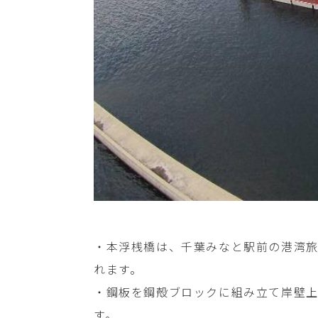
・本浮桟橋は、千葉みなと駅前の港湾
れます。

・鋼板を鋼殻ブロックに組み立て岸壁
す。
