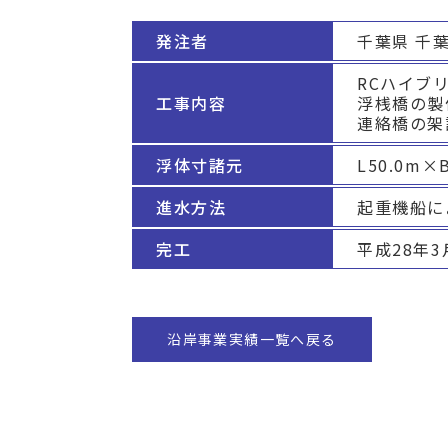
発注者 
千葉県 千
RCハイブリ
工事内容
浮桟橋の製作
連絡橋の架
浮体寸諸元
L50.0m×B
進水方法
起重機船に
完工
平成28年3
沿岸事業実績一覧へ戻る