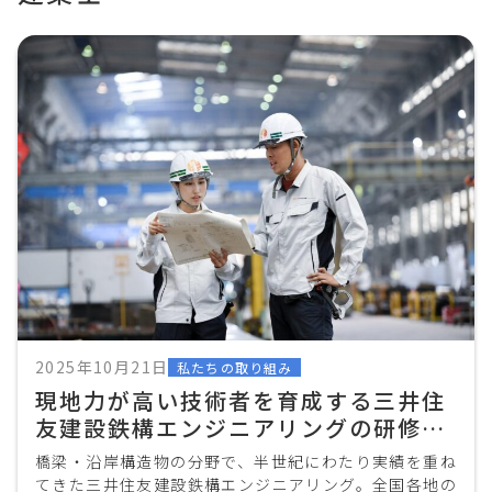
2025年10月21日
私たちの取り組み
現地力が高い技術者を育成する三井住
友建設鉄構エンジニアリングの研修・
支援
橋梁・沿岸構造物の分野で、半世紀にわたり実績を重ね
てきた三井住友建設鉄構エンジニアリング。全国各地の